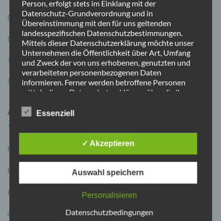
Person, erfolgt stets im Einklang mit der
Datenschutz-Grundverordnung und in
Datenschutz
Übereinstimmung mit den für uns geltenden
landesspezifischen Datenschutzbestimmungen.
Datenlöschung
Mittels dieser Datenschutzerklärung möchte unser
Unternehmen die Öffentlichkeit über Art, Umfang
Termine
und Zweck der von uns erhobenen, genutzten und
verarbeiteten personenbezogenen Daten
informieren. Ferner werden betroffene Personen
Sie schreiben uns
mittels dieser Datenschutzerklärung über die ihnen
zustehenden Rechte aufgeklärt.
Wir haben als für die Verarbeitung Verantwortlicher
AKTUELLES IM ÜBERBLICK
Essenziell
zahlreiche technische und organisatorische
Maßnahmen umgesetzt, um einen möglichst
lückenlosen Schutz der über diese Internetseite
✓ Akzeptieren
Ratskandidat Julian Schäfer
7. August 2025
verarbeiteten personenbezogenen Daten
sicherzustellen. Dennoch können Internetbasierte
Datenübertragungen grundsätzlich
Ratskandidat Thilo Forkel
31. Juli 2025
Auswahl speichern
Sicherheitslücken aufweisen, sodass ein absoluter
Schutz nicht gewährleistet werden kann. Aus diesem
Bürgermeisterstammtisch mit Timo Kühn
7. Juli 2025
Personalisieren
Grund steht es jeder betroffenen Person frei,
personenbezogene Daten auch auf alternativen
Datenschutzbedingungen
CDU – AnsprechBAR
5. Mai 2025
Wegen, beispielsweise telefonisch, an uns zu