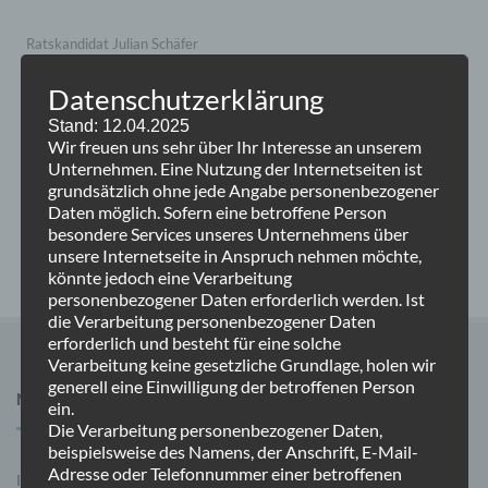
Ratskandidat Julian Schäfer
Datenschutzerklärung
Ratskandidat Thilo Forkel
Stand: 12.04.2025
Bürgermeisterstammtisch mit Timo Kühn
Wir freuen uns sehr über Ihr Interesse an unserem
Unternehmen. Eine Nutzung der Internetseiten ist
grundsätzlich ohne jede Angabe personenbezogener
CDU – AnsprechBAR
Daten möglich. Sofern eine betroffene Person
besondere Services unseres Unternehmens über
30. Sitzung der Bezirksvertretung Oppum-Linn
unsere Internetseite in Anspruch nehmen möchte,
könnte jedoch eine Verarbeitung
personenbezogener Daten erforderlich werden. Ist
die Verarbeitung personenbezogener Daten
erforderlich und besteht für eine solche
Verarbeitung keine gesetzliche Grundlage, holen wir
generell eine Einwilligung der betroffenen Person
NAVIGATION
ein.
Die Verarbeitung personenbezogener Daten,
beispielsweise des Namens, der Anschrift, E-Mail-
Adresse oder Telefonnummer einer betroffenen
Impressum