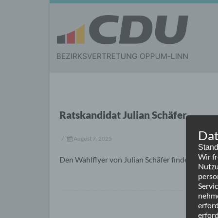
Ratskandidat Julian Schäfer
Dat
/
August 7, 2025
Stand
Wir f
Den Wahlflyer von Julian Schäfer finden Sie
hie
Nutzu
perso
Servi
nehme
erfor
erford