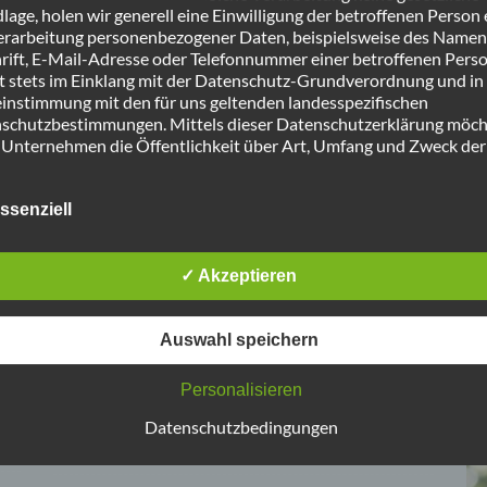
age, holen wir generell eine Einwilligung der betroffenen Person 
erarbeitung personenbezogener Daten, beispielsweise des Namens
rift, E-Mail-Adresse oder Telefonnummer einer betroffenen Perso
gt stets im Einklang mit der Datenschutz-Grundverordnung und in
instimmung mit den für uns geltenden landesspezifischen
schutzbestimmungen. Mittels dieser Datenschutzerklärung möch
 Unternehmen die Öffentlichkeit über Art, Umfang und Zweck der
rhobenen, genutzten und verarbeiteten personenbezogenen Date
mieren. Ferner werden betroffene Personen mittels dieser
schutzerklärung über die ihnen zustehenden Rechte aufgeklärt.
ssenziell
aben als für die Verarbeitung Verantwortlicher zahlreiche technis
rganisatorische Maßnahmen umgesetzt, um einen möglichst
AKTUELLES IM ÜBERBLICK
AK
nlosen Schutz der über diese Internetseite verarbeiteten
✓ Akzeptieren
nenbezogenen Daten sicherzustellen. Dennoch können
netbasierte Datenübertragungen grundsätzlich Sicherheitslücken
isen, sodass ein absoluter Schutz nicht gewährleistet werden kan
Auswahl speichern
Ratskandidat Julian Schäfer
7. August 2025
m Grund steht es jeder betroffenen Person frei, personenbezogen
 auch auf alternativen Wegen, beispielsweise telefonisch, an uns 
Personalisieren
Ratskandidat Thilo Forkel
itteln.
31. Juli 2025
Datenschutzbedingungen
iffsbestimmungen
Bürgermeisterstammtisch mit Timo Kühn
7. Juli 2025