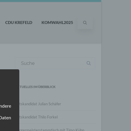
CDU KREFELD
KOMWAHL2025
Suchergebnis
für:
AKTUELLES IM ÜBERBLICK
Ratskandidat Julian Schäfer
ondere
 Daten
Ratskandidat Thilo Forkel
Bürgermeisterstammtisch mit Timo Kühn