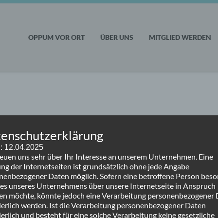
OPPUM VOR ORT
ÜBER UNS
MITGLIED WERDEN
enschutzerklärung
: 12.04.2025
reuen uns sehr über Ihr Interesse an unserem Unternehmen. Eine
r.
ng der Internetseiten ist grundsätzlich ohne jede Angabe
nenbezogener Daten möglich. Sofern eine betroffene Person bes
ces unseres Unternehmens über unsere Internetseite in Anspruch
n möchte, könnte jedoch eine Verarbeitung personenbezogener
derlich werden. Ist die Verarbeitung personenbezogener Daten
erlich und besteht für eine solche Verarbeitung keine gesetzliche