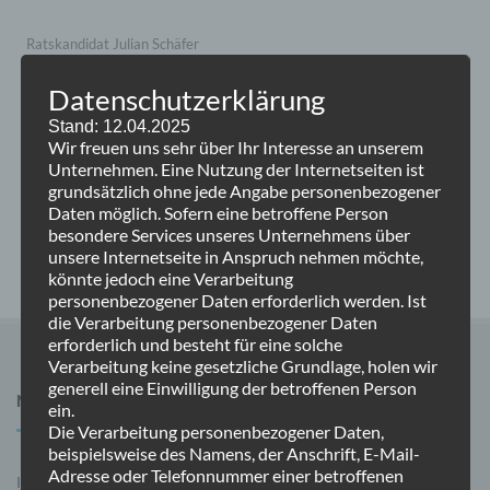
Ratskandidat Julian Schäfer
Datenschutzerklärung
Ratskandidat Thilo Forkel
Stand: 12.04.2025
Bürgermeisterstammtisch mit Timo Kühn
Wir freuen uns sehr über Ihr Interesse an unserem
Unternehmen. Eine Nutzung der Internetseiten ist
grundsätzlich ohne jede Angabe personenbezogener
CDU – AnsprechBAR
Daten möglich. Sofern eine betroffene Person
besondere Services unseres Unternehmens über
30. Sitzung der Bezirksvertretung Oppum-Linn
unsere Internetseite in Anspruch nehmen möchte,
könnte jedoch eine Verarbeitung
personenbezogener Daten erforderlich werden. Ist
die Verarbeitung personenbezogener Daten
erforderlich und besteht für eine solche
Verarbeitung keine gesetzliche Grundlage, holen wir
generell eine Einwilligung der betroffenen Person
NAVIGATION
ein.
Die Verarbeitung personenbezogener Daten,
beispielsweise des Namens, der Anschrift, E-Mail-
Adresse oder Telefonnummer einer betroffenen
Impressum