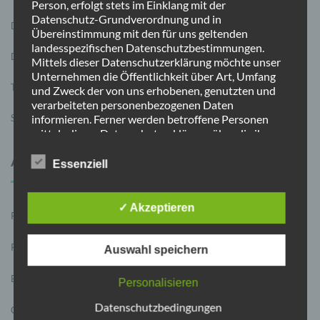
Person, erfolgt stets im Einklang mit der
Datenschutz-Grundverordnung und in
Datenschutz
Übereinstimmung mit den für uns geltenden
landesspezifischen Datenschutzbestimmungen.
Datenlöschung
Mittels dieser Datenschutzerklärung möchte unser
Unternehmen die Öffentlichkeit über Art, Umfang
Termine
und Zweck der von uns erhobenen, genutzten und
verarbeiteten personenbezogenen Daten
informieren. Ferner werden betroffene Personen
Sie schreiben uns
mittels dieser Datenschutzerklärung über die ihnen
zustehenden Rechte aufgeklärt.
Wir haben als für die Verarbeitung Verantwortlicher
AKTUELLES IM ÜBERBLICK
Essenziell
zahlreiche technische und organisatorische
Maßnahmen umgesetzt, um einen möglichst
lückenlosen Schutz der über diese Internetseite
✓ Akzeptieren
Ratskandidat Julian Schäfer
7. August 2025
verarbeiteten personenbezogenen Daten
sicherzustellen. Dennoch können Internetbasierte
Datenübertragungen grundsätzlich
Ratskandidat Thilo Forkel
31. Juli 2025
Auswahl speichern
Sicherheitslücken aufweisen, sodass ein absoluter
Schutz nicht gewährleistet werden kann. Aus diesem
Bürgermeisterstammtisch mit Timo Kühn
7. Juli 2025
Personalisieren
Grund steht es jeder betroffenen Person frei,
personenbezogene Daten auch auf alternativen
Datenschutzbedingungen
CDU – AnsprechBAR
5. Mai 2025
Wegen, beispielsweise telefonisch, an uns zu