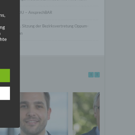
CDU – AnsprechBAR
ns,
30. Sitzung der Bezirksvertretung Oppum-
ung
n
Linn
hte
er
ische
TUELLES
ann.
e