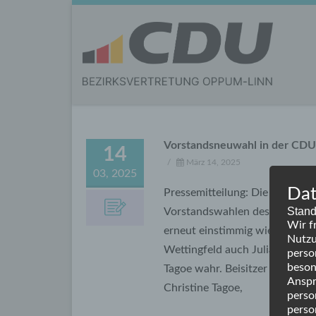
Vorstandsneuwahl in der CD
14
/
März 14, 2025
03, 2025
Dat
Pressemitteilung: Die Mitglied
Stand
Vorstandswahlen des CDU-Orts
Wir f
erneut einstimmig wieder in di
Nutzu
Wettingfeld auch Julian Schäf
perso
beson
Tagoe wahr. Beisitzer sind Bjö
Anspr
Christine Tagoe,
perso
perso