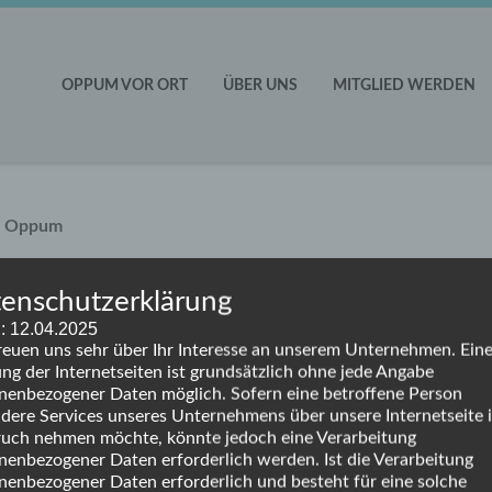
OPPUM VOR ORT
ÜBER UNS
MITGLIED WERDEN
U Oppum
enschutzerklärung
er der CDU Oppum bestätigen Thilo Forkel als Vorsitzenden Bei 
: 12.04.2025
verbandes Oppum wurde der bisherige Vorsitzende Thilo Forke
reuen uns sehr über Ihr Interesse an unserem Unternehmen. Ein
eses Amt gewählt. Als Stellvertreter wurde neben Jürgen
ng der Internetseiten ist grundsätzlich ohne jede Angabe
er gewählt. Das Amt der Mitgliederbeauftragten nimmt Christine
nenbezogener Daten möglich. Sofern eine betroffene Person
dere Services unseres Unternehmens über unsere Internetseite 
rn Bunse, Rolf Piepenbring, Philipp Schmidt, Werner Siebertz,
uch nehmen möchte, könnte jedoch eine Verarbeitung
nenbezogener Daten erforderlich werden. Ist die Verarbeitung
nenbezogener Daten erforderlich und besteht für eine solche